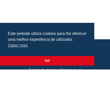
Este website utiliza cookies para lhe oferecer
uma melhor experiência de utilizador.
Saber mais
Praça da República, Loulé, Portugal
Lat: 37.138173, Lng: -8.022273
OK
E-mail:
festivalmed@cm-loule.pt
2026 © Câmara Municipal de Loulé
Todos os direitos reservados
Política de cookies
.
Termos de Utilização
.