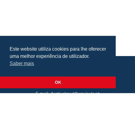
Este website utiliza cookies para lhe oferecer
uma melhor experiência de utilizador.
Saber mais
Praça da República, Loulé, Portugal
Lat: 37.138173, Lng: -8.022273
OK
E-mail:
festivalmed@cm-loule.pt
2026 © Câmara Municipal de Loulé
Todos os direitos reservados